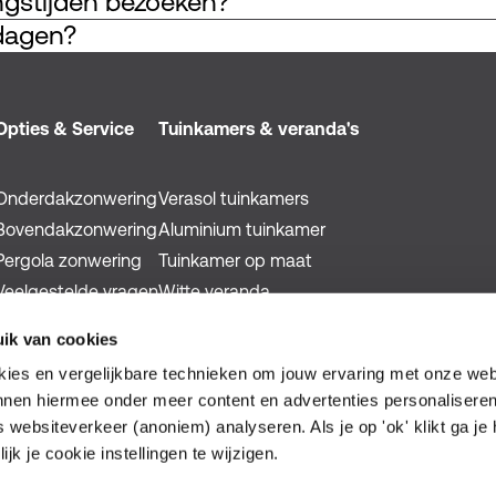
ngstijden bezoeken?
tdagen?
Opties & Service
Tuinkamers & veranda's
Onderdakzonwering
Verasol tuinkamers
Bovendakzonwering
Aluminium tuinkamer
Pergola zonwering
Tuinkamer op maat
Veelgestelde vragen
Witte veranda
Onderhoud
Veranda met glazen dak
ik van cookies
Blogs
Thuisbatterij met laadpaal in je tuin
okies en vergelijkbare technieken om jouw ervaring met onze web
nnen hiermee onder meer content en advertenties personaliseren
 websiteverkeer (anoniem) analyseren. Als je op 'ok' klikt ga je
ijk je cookie instellingen te wijzigen.