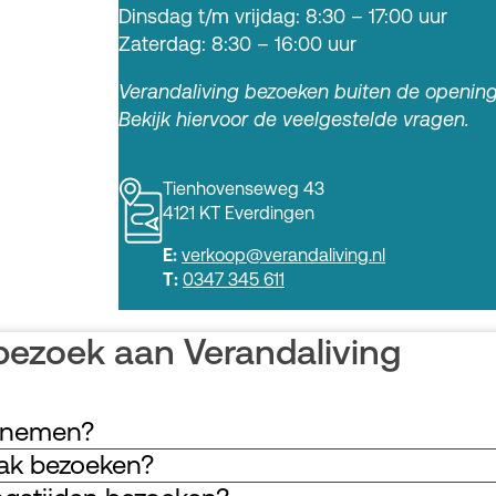
Dinsdag t/m vrijdag: 8:30 – 17:00 uur
Zaterdag: 8:30 – 16:00 uur
Verandaliving bezoeken buiten de openin
Bekijk hiervoor de veelgestelde vragen.
Tienhovenseweg 43
4121 KT Everdingen
E:
verkoop@verandaliving.nl
T:
0347 345 611
bezoek aan Verandaliving
opnemen?
aak bezoeken?