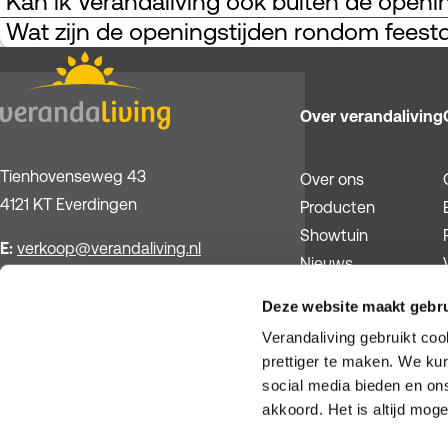
Kan ik Verandaliving ook buiten de openi
Wat zijn de openingstijden rondom fees
Over verandaliving
Tienhovenseweg 43
Over ons
4121 KT Everdingen
Producten
Showtuin
E:
verkoop@verandaliving.nl
Nieuws
T:
0347 345 611
Werken bij
Deze website maakt gebru
Contact
Verandaliving gebruikt co
prettiger te maken. We ku
social media bieden en ons
akkoord. Het is altijd mogel
Facebook
Pinterest
Instagram
YouTube