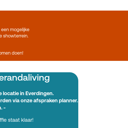
 een mogelijke
we showterrein.
komen doen!
erandaliving
e locatie in Everdingen.
den via onze afspraken planner.
. -
ie staat klaar!