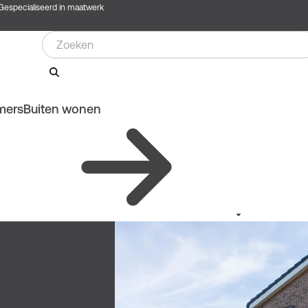
Gespecialiseerd in maatwerk
mers
Buiten wonen