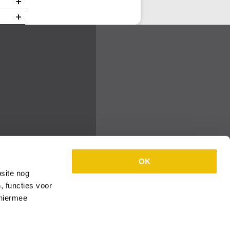
+
+
OK
site nog
, functies voor
 hiermee