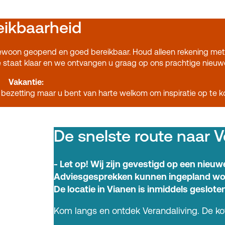
eikbaarheid
woon geopend en goed bereikbaar. Houd alleen rekening met
ffie staat klaar en we ontvangen u graag op ons prachtige nieu
Vakantie:
 bezetting maar u bent van harte welkom om inspiratie op te 
De snelste route naar V
- Let op! Wij zijn gevestigd op een nieuw
Adviesgesprekken kunnen ingepland wor
De locatie in Vianen is inmiddels gesloten
Kom langs en ontdek Verandaliving. De koff