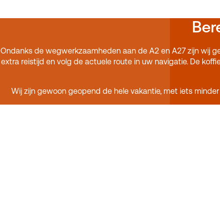
Ber
Ondanks de wegwerkzaamheden aan de A2 en A27 zijn wij ge
extra reistijd en volg de actuele route in uw navigatie. De ko
Wij zijn gewoon geopend de hele vakantie, met iets minder