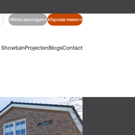
Offerte aanvragen
Afspraak maken
Showtuin
Projecten
Blogs
Contact