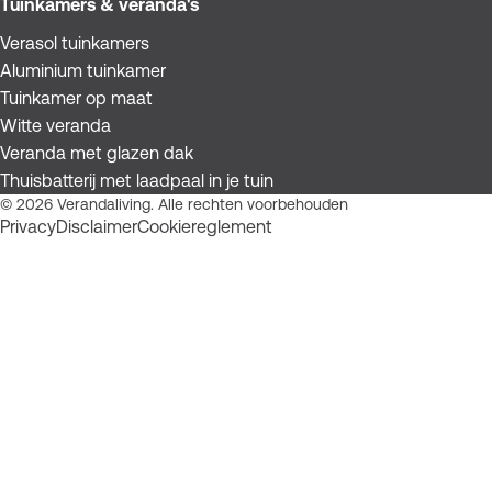
Tuinkamers & veranda's
Verasol tuinkamers
Aluminium tuinkamer
Tuinkamer op maat
Witte veranda
Veranda met glazen dak
Thuisbatterij met laadpaal in je tuin
© 2026 Verandaliving. Alle rechten voorbehouden
Privacy
Disclaimer
Cookiereglement