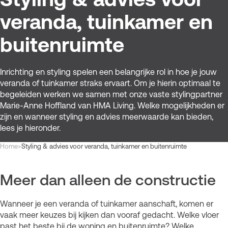
veranda, tuinkamer en
buitenruimte
Inrichting en styling spelen een belangrijke rol in hoe je jouw
veranda of tuinkamer straks ervaart. Om je hierin optimaal te
begeleiden werken we samen met onze vaste stylingpartner
Marie-Anne Hoffland van HMA Living. Welke mogelijkheden er
zijn en wanneer styling en advies meerwaarde kan bieden,
lees je hieronder.
Kruimelpad
Home
>
Styling & advies voor veranda, tuinkamer en buitenruimte
Meer dan alleen de constructie
Wanneer je een veranda of tuinkamer aanschaft, komen er
vaak meer keuzes bij kijken dan vooraf gedacht. Welke vloer
past het beste bij de woning en buitenruimte? Welke