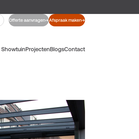
Offerte aanvragen
Afspraak maken
Showtuin
Projecten
Blogs
Contact