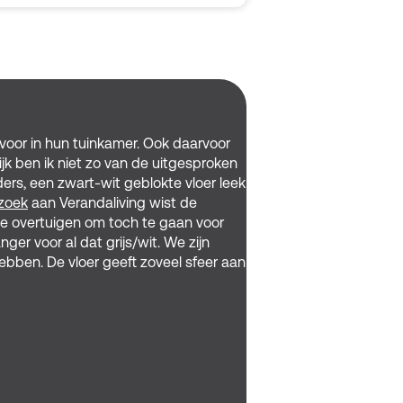
voor in hun tuinkamer. Ook daarvoor
lijk ben ik niet zo van de uitgesproken
ers, een zwart-wit geblokte vloer leek
zoek
aan Verandaliving wist de
e overtuigen om toch te gaan voor
ger voor al dat grijs/wit. We zijn
ebben. De vloer geeft zoveel sfeer aan