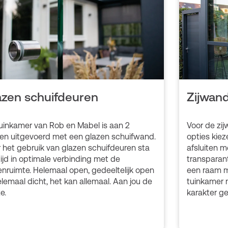
azen schuifdeuren
Zijwand
uinkamer van Rob en Mabel is aan 2
Voor de zij
en uitgevoerd met een glazen schuifwand.
opties kiez
 het gebruik van glazen schuifdeuren sta
afsluiten 
ltijd in optimale verbinding met de
transparan
enruimte. Helemaal open, gedeeltelijk open
een raam m
elemaal dicht, het kan allemaal. Aan jou de
tuinkamer m
e.
karakter ge