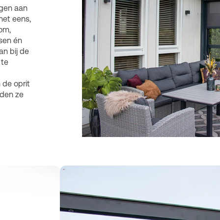
egen aan
het eens,
om,
sen én
an bij de
 te
 de oprit
lden ze