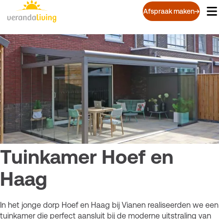
Overslaan
Afspraak maken
en
naar
de
inhoud
gaan
Tuinkamer Hoef en
Haag
In het jonge dorp Hoef en Haag bij Vianen realiseerden we een
tuinkamer die perfect aansluit bij de moderne uitstraling van