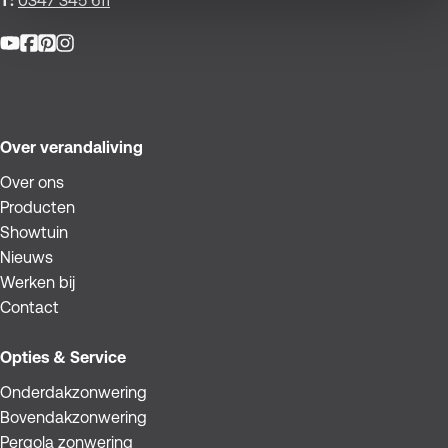
T:
0347 345 611
Facebook
Pinterest
Instagram
YouTube
Over verandaliving
Over ons
Producten
Showtuin
Nieuws
Werken bij
Contact
Opties & Service
Onderdakzonwering
Bovendakzonwering
Pergola zonwering