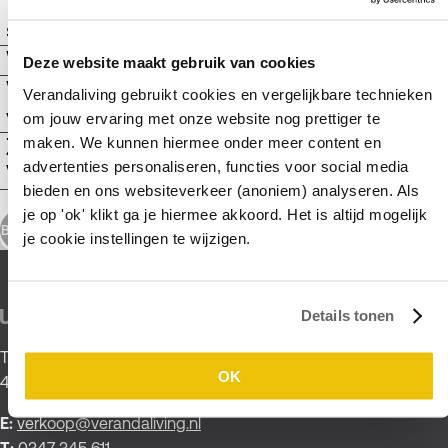
Wat zijn de openingstijden van de
+
showroom in Everdingen?
Welke merken veranda's voeren jullie?
+
Deze website maakt gebruik van cookies
Welke merken veranda’s en tuinkamers
+
Verandaliving gebruikt cookies en vergelijkbare technieken
voeren jullie?
om jouw ervaring met onze website nog prettiger te
Zijn de veranda’s en tuinkamers van
maken. We kunnen hiermee onder meer content en
+
advertenties personaliseren, functies voor social media
Verandaliving volledig maatwerk?
bieden en ons websiteverkeer (anoniem) analyseren. Als
je op 'ok' klikt ga je hiermee akkoord. Het is altijd mogelijk
Bekijk alle veelgestelde vragen
je cookie instellingen te wijzigen.
Details tonen
Tienhovenseweg 43
OK
4121 KT Everdingen
E:
verkoop@verandaliving.nl