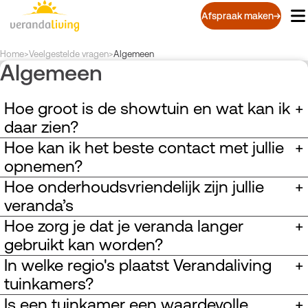
Overslaan
Afspraak maken
en
naar
de
Kruimelpad
Home
>
Veelgestelde vragen
>
Algemeen
Algemeen
inhoud
gaan
Hoe groot is de showtuin en wat kan ik
+
daar zien?
Hoe kan ik het beste contact met jullie
+
opnemen?
Hoe onderhoudsvriendelijk zijn jullie
+
veranda’s
Hoe zorg je dat je veranda langer
+
gebruikt kan worden?
In welke regio's plaatst Verandaliving
+
tuinkamers?
Is een tuinkamer een waardevolle
+