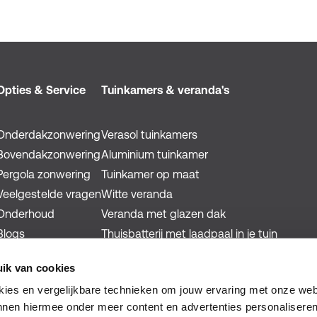
Opties & Service
Tuinkamers & veranda's
Onderdakzonwering
Verasol tuinkamers
Bovendakzonwering
Aluminium tuinkamer
Pergola zonwering
Tuinkamer op maat
Veelgestelde vragen
Witte veranda
Onderhoud
Veranda met glazen dak
Blogs
Thuisbatterij met laadpaal in je tuin
ik van cookies
okies en vergelijkbare technieken om jouw ervaring met onze web
nnen hiermee onder meer content en advertenties personaliseren