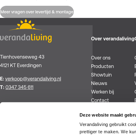
Meer vragen over levertijd & montage
Over verandaliving
Tienhovenseweg 43
Over ons
4121 KT Everdingen
Producten
Showtuin
E:
verkoop@verandaliving.nl
Nieuws
T:
0347 345 611
Werken bij
Contact
Deze website maakt gebru
Verandaliving gebruikt co
Facebook
Pinterest
Instagram
YouTube
prettiger te maken. We ku