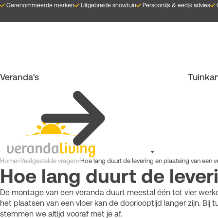
Overslaan
Gerenommeerde merken
Uitgebreide showtuin
Persoonlijk & eerlijk advies
en
naar
de
inhoud
gaan
Veranda's
Tuinka
Kruimelpad
Home
>
Veelgestelde vragen
>
Hoe lang duurt de levering en plaatsing van een 
Hoe lang duurt de lever
De montage van een veranda duurt meestal één tot vier werkda
het plaatsen van een vloer kan de doorlooptijd langer zijn. Bi
stemmen we altijd vooraf met je af.