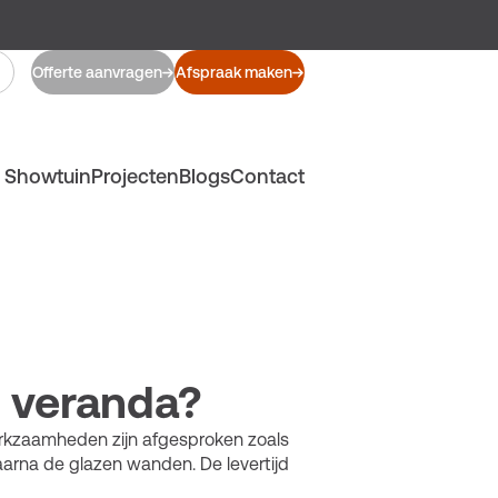
Offerte aanvragen
Afspraak maken
Showtuin
Projecten
Blogs
Contact
n veranda?
erkzaamheden zijn afgesproken zoals
daarna de glazen wanden. De levertijd