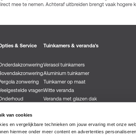
, direct mee te nemen. Achteraf uitbreiden brengt vaak hogere 
Opties & Service
Tuinkamers & veranda's
Onderdakzonwering
Verasol tuinkamers
Bovendakzonwering
Aluminium tuinkamer
Pergola zonwering
Tuinkamer op maat
Veelgestelde vragen
Witte veranda
Onderhoud
Veranda met glazen dak
Blogs
Thuisbatterij met laadpaal in je tuin
ik van cookies
okies en vergelijkbare technieken om jouw ervaring met onze web
nnen hiermee onder meer content en advertenties personaliseren