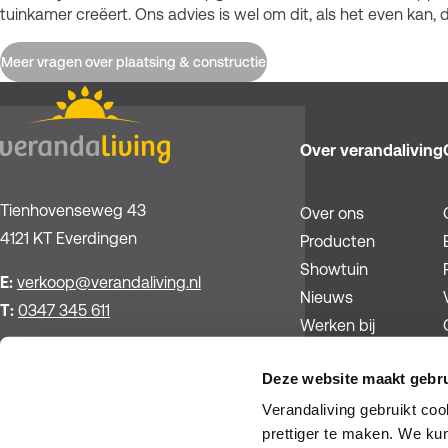
tuinkamer creëert. Ons advies is wel om dit, als het even kan
Meer vragen over plaatsing & constructie
Over verandaliving
Tienhovenseweg 43
Over ons
4121 KT Everdingen
Producten
Showtuin
E:
verkoop@verandaliving.nl
Nieuws
T:
0347 345 611
Werken bij
Contact
Deze website maakt gebru
Verandaliving gebruikt co
prettiger te maken. We ku