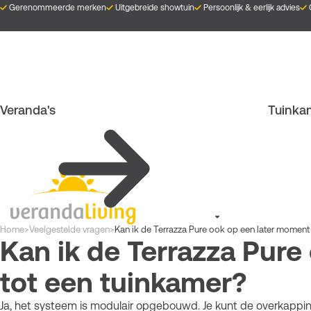
Overslaan
Gerenommeerde merken
Uitgebreide showtuin
Persoonlijk & eerlijk advies
en
naar
de
inhoud
gaan
Veranda's
Tuinka
Kruimelpad
Home
>
Veelgestelde vragen
>
Kan ik de Terrazza Pure ook op een later moment 
Kan ik de Terrazza Pure
tot een tuinkamer?
Ja, het systeem is modulair opgebouwd. Je kunt de overkappin