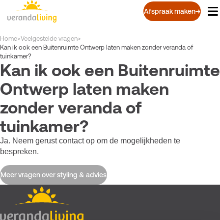
Overslaan
Afspraak maken
en
naar
de
Kruimelpad
Home
>
Veelgestelde vragen
>
inhoud
Kan ik ook een Buitenruimte Ontwerp laten maken zonder veranda of
tuinkamer?
gaan
Kan ik ook een Buitenruimte
Ontwerp laten maken
zonder veranda of
tuinkamer?
Ja. Neem gerust contact op om de mogelijkheden te
bespreken.
Meer vragen over styling & advies