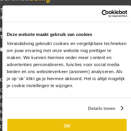
Tienhovenseweg 43
4121 KT Everdingen
E:
verkoop@verandaliving.nl
Deze website maakt gebruik van cookies
T:
0347 345 611
Verandaliving gebruikt cookies en vergelijkbare technieken
Facebook
Pinterest
Instagram
YouTube
om jouw ervaring met onze website nog prettiger te
maken. We kunnen hiermee onder meer content en
advertenties personaliseren, functies voor social media
bieden en ons websiteverkeer (anoniem) analyseren. Als
je op 'ok' klikt ga je hiermee akkoord. Het is altijd mogelijk
Over verandaliving
je cookie instellingen te wijzigen.
Over ons
Producten
Showtuin
Details tonen
Nieuws
Werken bij
OK
Contact