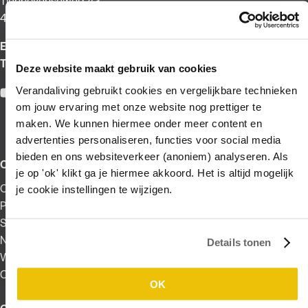
Tienhovenseweg 43
4121 KT Everdingen
E:
verkoop@verandaliving.nl
T:
0347 345 611
Deze website maakt gebruik van cookies
Verandaliving gebruikt cookies en vergelijkbare technieken
Facebook
Pinterest
Instagram
YouTube
om jouw ervaring met onze website nog prettiger te
maken. We kunnen hiermee onder meer content en
advertenties personaliseren, functies voor social media
bieden en ons websiteverkeer (anoniem) analyseren. Als
Over verandaliving
je op 'ok' klikt ga je hiermee akkoord. Het is altijd mogelijk
Over ons
je cookie instellingen te wijzigen.
Producten
Showtuin
Nieuws
Details tonen
Werken bij
Contact
OK