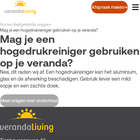
Overslaan
Afspraak maken
en
naar
de
Kruimelpad
Home
>
Veelgestelde vragen
>
inhoud
Mag je een hogedrukreiniger gebruiken op je veranda?
Mag je een
gaan
hogedrukreiniger gebruiken
op je veranda?
Nee, dit raden wij af. Een hogedrukreiniger kan het aluminium,
glas en de afwerking beschadigen. Gebruik liever een mild
sopje en een zachte doek.
Meer vragen over onderhoud