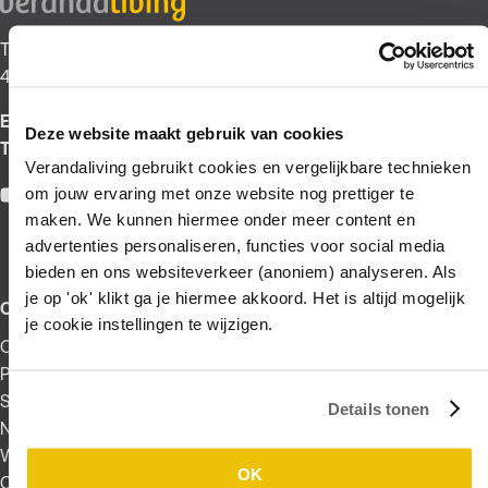
Tienhovenseweg 43
4121 KT Everdingen
E:
verkoop@verandaliving.nl
Deze website maakt gebruik van cookies
T:
0347 345 611
Verandaliving gebruikt cookies en vergelijkbare technieken
om jouw ervaring met onze website nog prettiger te
Facebook
Pinterest
Instagram
YouTube
maken. We kunnen hiermee onder meer content en
advertenties personaliseren, functies voor social media
bieden en ons websiteverkeer (anoniem) analyseren. Als
je op 'ok' klikt ga je hiermee akkoord. Het is altijd mogelijk
Over verandaliving
je cookie instellingen te wijzigen.
Over ons
Producten
Showtuin
Details tonen
Nieuws
Werken bij
OK
Contact