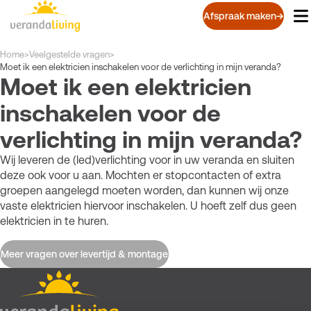
Overslaan
Afspraak maken
en
naar
de
Kruimelpad
Home
>
Veelgestelde vragen
>
inhoud
Moet ik een elektricien inschakelen voor de verlichting in mijn veranda?
Moet ik een elektricien
gaan
inschakelen voor de
verlichting in mijn veranda?
Wij leveren de (led)verlichting voor in uw veranda en sluiten
deze ook voor u aan. Mochten er stopcontacten of extra
groepen aangelegd moeten worden, dan kunnen wij onze
vaste elektricien hiervoor inschakelen. U hoeft zelf dus geen
elektricien in te huren.
Meer vragen over levertijd & montage