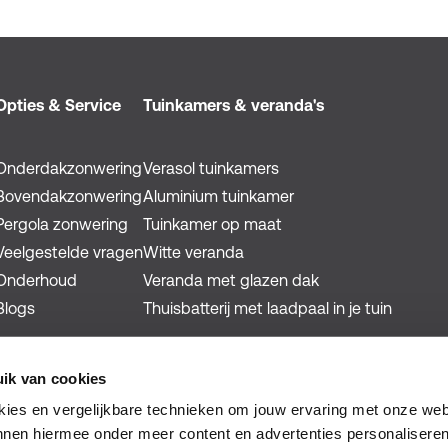
Opties & Service
Tuinkamers & veranda's
Onderdakzonwering
Verasol tuinkamers
Bovendakzonwering
Aluminium tuinkamer
Pergola zonwering
Tuinkamer op maat
Veelgestelde vragen
Witte veranda
Onderhoud
Veranda met glazen dak
Blogs
Thuisbatterij met laadpaal in je tuin
ik van cookies
okies en vergelijkbare technieken om jouw ervaring met onze web
nnen hiermee onder meer content en advertenties personaliseren