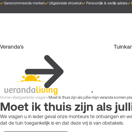
Overslaan
Gerenommeerde merken
Uitgebreide showtuin
Persoonlijk & eerlijk advies
en
naar
de
inhoud
gaan
Veranda's
Tuinka
Kruimelpad
Home
>
Veelgestelde vragen
>
Moet ik thuis zijn als jullie mijn veranda komen pl
Moet ik thuis zijn als j
We vragen u in ieder geval onze monteurs te ontvangen en wegw
dat de tuin toegankelijk is en dat deze vrij is van obstakels.