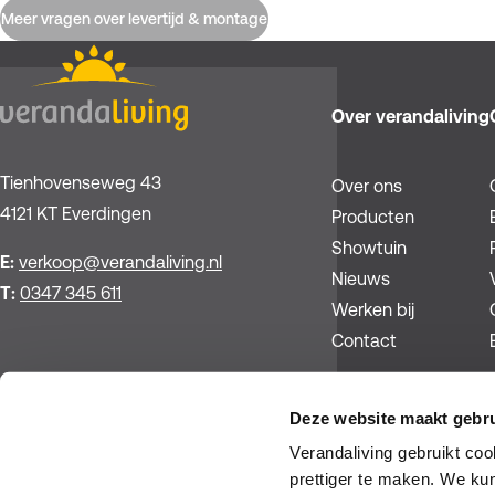
Meer vragen over levertijd & montage
Over verandaliving
Tienhovenseweg 43
Over ons
4121 KT Everdingen
Producten
Showtuin
E:
verkoop@verandaliving.nl
Nieuws
T:
0347 345 611
Werken bij
Contact
Deze website maakt gebru
Facebook
Pinterest
Instagram
YouTube
Verandaliving gebruikt co
prettiger te maken. We ku