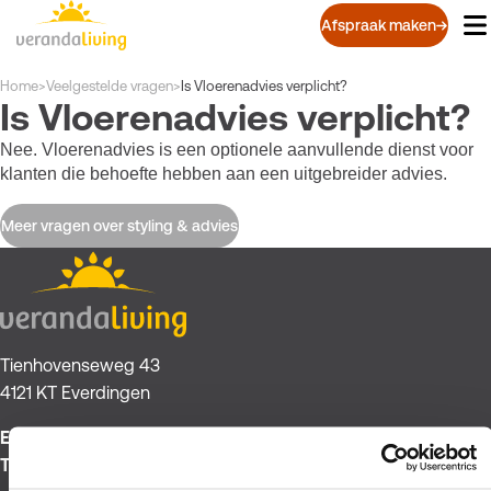
Overslaan
Afspraak maken
en
naar
de
Kruimelpad
Home
>
Veelgestelde vragen
>
Is Vloerenadvies verplicht?
Is Vloerenadvies verplicht?
inhoud
gaan
Nee. Vloerenadvies is een optionele aanvullende dienst voor
klanten die behoefte hebben aan een uitgebreider advies.
Meer vragen over styling & advies
Tienhovenseweg 43
4121 KT Everdingen
E:
verkoop@verandaliving.nl
T:
0347 345 611