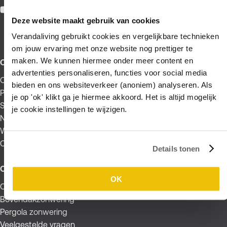
Facebook
Pinterest
Instagram
YouTube
Deze website maakt gebruik van cookies
Verandaliving gebruikt cookies en vergelijkbare technieken
om jouw ervaring met onze website nog prettiger te
maken. We kunnen hiermee onder meer content en
Over verandaliving
advertenties personaliseren, functies voor social media
Over ons
bieden en ons websiteverkeer (anoniem) analyseren. Als
Producten
je op 'ok' klikt ga je hiermee akkoord. Het is altijd mogelijk
Showtuin
je cookie instellingen te wijzigen.
Nieuws
Werken bij
Contact
Details tonen
Opties & Service
OK
Onderdakzonwering
Bovendakzonwering
Pergola zonwering
Veelgestelde vragen